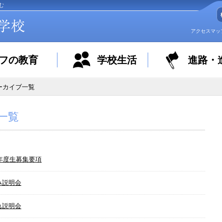
む
アクセスマッ
フの教育
学校生活
進路・
アーカイブ一覧
一覧
7年度生募集要項
み説明会
れ説明会