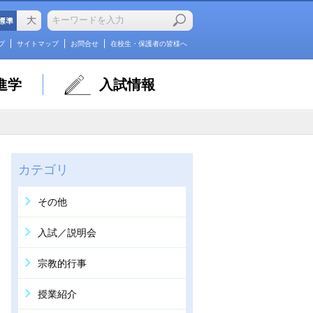
プ
サイトマップ
お問合せ
在校生・保護者の皆様へ
進学
入試情報
カテゴリ
その他
入試／説明会
宗教的行事
授業紹介