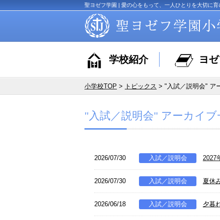
聖ヨゼフ学園 | 愛の心をもって、一人ひとりを大切に育
学校紹介
ヨゼ
小学校TOP
>
トピックス
> "入試／説明会" 
"入試／説明会" アーカイブ
2026/07/30
入試／説明会
202
2026/07/30
入試／説明会
夏休
2026/06/18
入試／説明会
夕暮