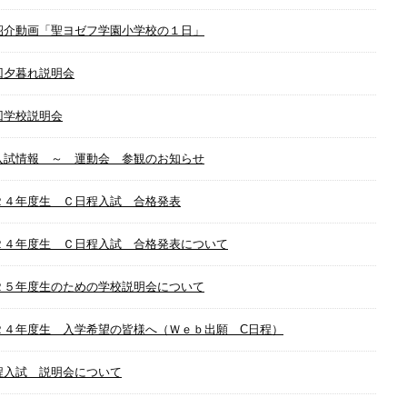
紹介動画「聖ヨゼフ学園小学校の１日」
回夕暮れ説明会
回学校説明会
入試情報 ～ 運動会 参観のお知らせ
２４年度生 Ｃ日程入試 合格発表
２４年度生 Ｃ日程入試 合格発表について
２５年度生のための学校説明会について
２４年度生 入学希望の皆様へ（Ｗｅｂ出願 C日程）
程入試 説明会について