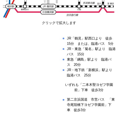
クリックで拡大します
JR「鶴見」駅西口より 徒歩
15分 または、臨港バス 5分
JR・東急「菊名」駅より 臨港
バス 15分
東急「綱島」駅より 臨港バ
ス 20分
JR・地下鉄「新横浜」駅より
臨港バス 25分
いずれも「二本木聖ヨゼフ学園
前」下車 徒歩3分
第二京浜国道 市営バス 「東
寺尾陸橋下ヨゼフ学園前」下
車 徒歩3分